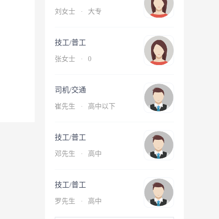
刘女士
·
大专
技工/普工
张女士
·
0
司机/交通
崔先生
·
高中以下
技工/普工
邓先生
·
高中
技工/普工
罗先生
·
高中